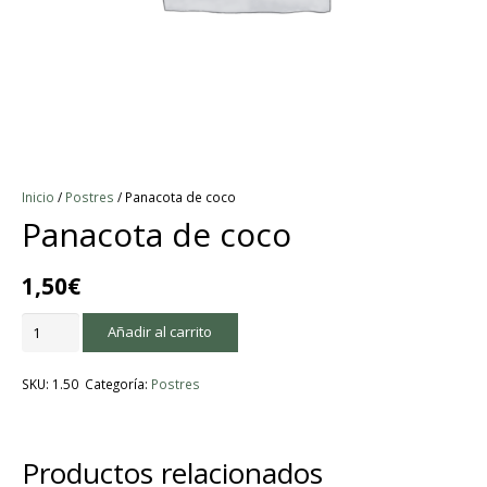
Inicio
/
Postres
/ Panacota de coco
Panacota de coco
1,50
€
Panacota
Añadir al carrito
de
coco
SKU:
1.50
Categoría:
Postres
cantidad
Productos relacionados