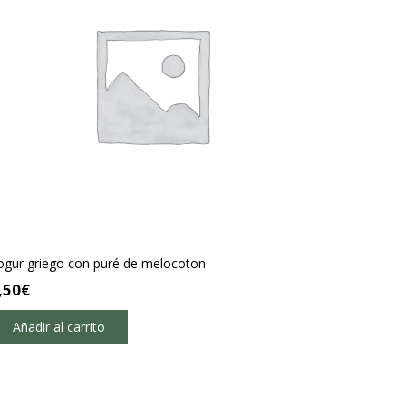
ogur griego con puré de melocoton
,50
€
Añadir al carrito