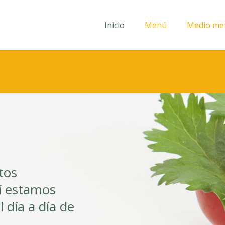
Inicio
Menú
Medio me
tos
uí estamos
 día a día de