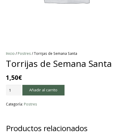
Inicio
/
Postres
/ Torrijas de Semana Santa
Torrijas de Semana Santa
1,50
€
Torrijas
Añadir al carrito
de
Semana
Categoría:
Postres
Santa
cantidad
Productos relacionados