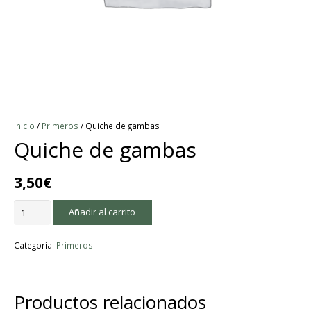
Inicio
/
Primeros
/ Quiche de gambas
Quiche de gambas
3,50
€
Quiche
Añadir al carrito
de
gambas
Categoría:
Primeros
cantidad
Productos relacionados