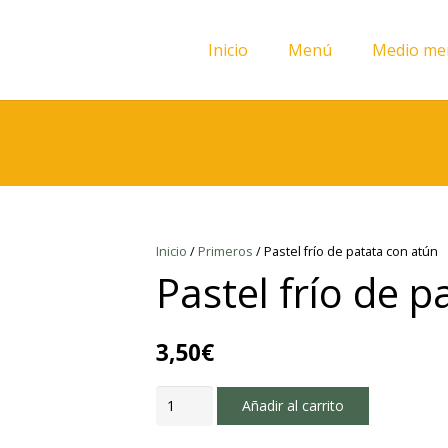
Inicio
Menú
Medio me
Inicio
/
Primeros
/ Pastel frío de patata con atún
Pastel frío de 
3,50
€
Pastel
Añadir al carrito
frío
de