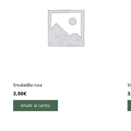
Ensaladilla rusa
E
3,00
€
3
Añadir al carrito