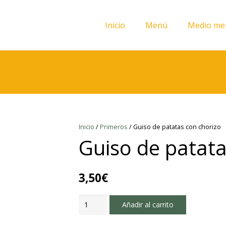
Inicio
Menú
Medio me
Inicio
/
Primeros
/ Guiso de patatas con chorizo
Guiso de patata
3,50
€
Guiso
Añadir al carrito
de
patatas