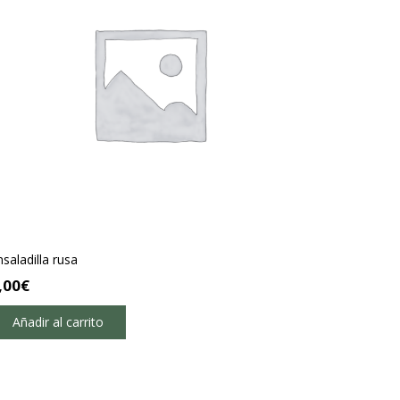
nsaladilla rusa
,00
€
Añadir al carrito