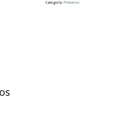
Categoría:
Primeros
con
chorizo
cantidad
dos