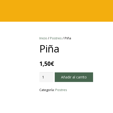
Inicio
/
Postres
/ Piña
Piña
1,50
€
Piña
Añadir al carrito
cantidad
Categoría:
Postres